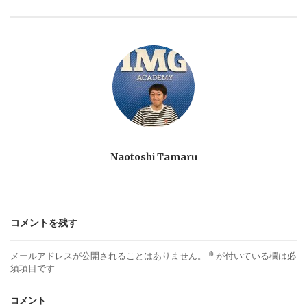
s
t
n
a
v
Naotoshi Tamaru
i
コメントを残す
g
メールアドレスが公開されることはありません。
*
が付いている欄は必
a
須項目です
t
コメント